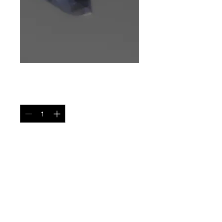
Tanzanite
Quantity
*
Tanzanite Troidia de 8,72ct
Origine - Tanzanie
Prix sur demande