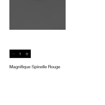
Spinelle
Quantity
*
Magnifique Spinelle Rouge
Naturel, de 3,05ct
Origine - Birmanie
Prix sur demande